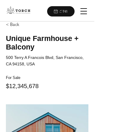
ご予約
< Back
Unique Farmhouse +
Balcony
500 Terry A Francois Blvd, San Francisco,
CA 94158, USA
For Sale
$12,345,678