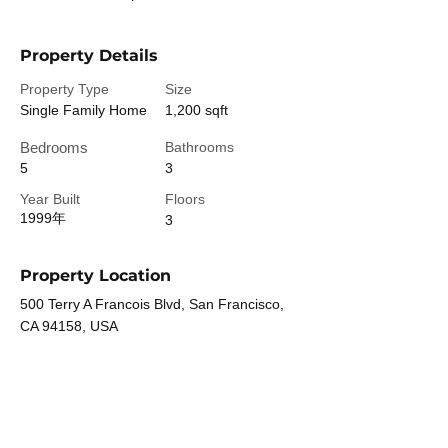
Property Details
Property Type
Size
Single Family Home
1,200 sqft
Bedrooms
Bathrooms
5
3
Year Built
Floors
1999年
3
Property Location
500 Terry A Francois Blvd, San Francisco,
CA 94158, USA