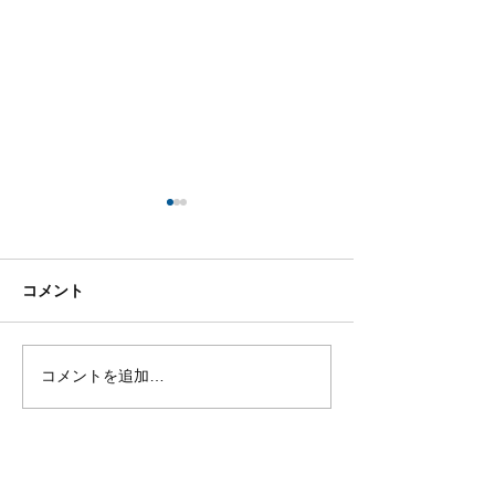
コメント
コメントを追加…
自然を楽しむ人ほど知っ
第一回目の日光
ておきたい、Leave No
会『しし座流星
Traceというアウトドア
会』を行いまし
の作法