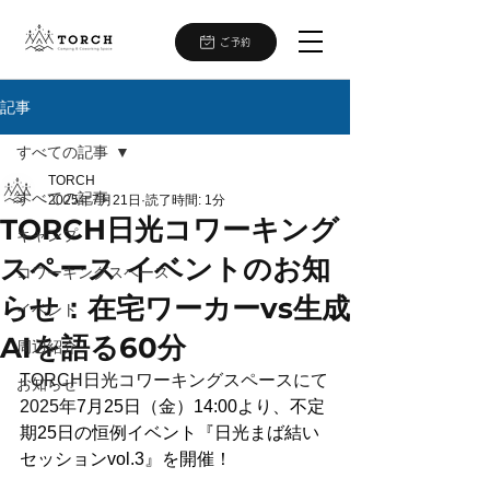
ご予約
記事
すべての記事
TORCH
すべての記事
2025年7月21日
読了時間: 1分
TORCH日光コワーキング
キャンプ
スペース イベントのお知
コワーキングスペース
らせ：在宅ワーカーvs生成
イベント
AIを語る60分
周辺紹介
TORCH日光コワーキングスペースにて
お知らせ
2025年
7月25日（金）14:00より、不定
期25日の恒例イベント『日光まば結い
セッションvol.3』を開催！