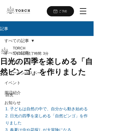
ご予約
記事
すべての記事
TORCH
すべての記事
5月23日
読了時間: 3分
日光の四季を楽しめる「自
キャンプ
然ビンゴ」を作りました
コワーキングスペース
イベント
周辺紹介
目次
お知らせ
1. 子どもは自然の中で、自分から動き始める
2. 日光の四季を楽しめる「自然ビンゴ」を作
りました
3. 春夏は虫や花探しが大冒険になる