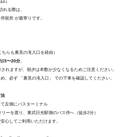
入口」
を訪れる際は、
停留所 が最寄りです。
：
こちらも裏見の滝入口を経由）
約15〜20分
。
行されますが、朝夕は本数が少なくなるためご注意ください。
め、必ず 「裏見の滝入口」 での下車を確認してください。
方法
出て左側にバスターミナル
タリーを渡り、東武日光駅側のバス停へ（徒歩2分）
で安心してご利用いただけます。