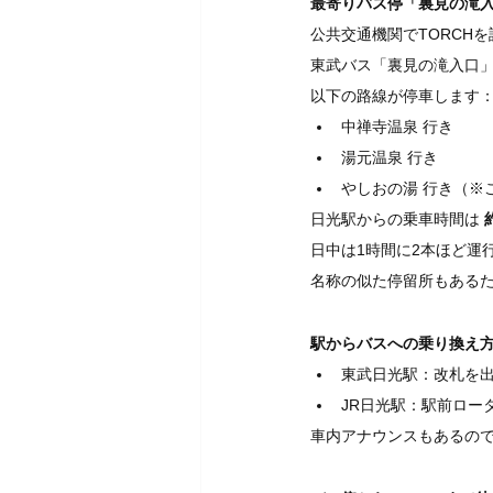
最寄りバス停「裏見の滝
公共交通機関でTORCH
東武バス「裏見の滝入口」
以下の路線が停車します
中禅寺温泉 行き
湯元温泉 行き
やしおの湯 行き（※
日光駅からの乗車時間は 
日中は1時間に2本ほど運
名称の似た停留所もあるた
駅からバスへの乗り換え
東武日光駅：改札を
JR日光駅：駅前ロー
車内アナウンスもあるの