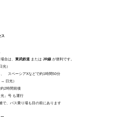
セス
ス
う場合は、
東武鉄道
 または 
JR線
 が便利です。
武日光）
、　スペーシアXなどで約1時間50分
 → 日光）
約2時間前後
光」号 も運行
離で、バス乗り場も目の前にあります