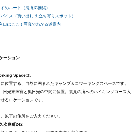
すめルート（清滝IC推奨）
バイス（買い出し & 立ち寄りスポット）
の入口はここ！写真でわかる道案内
ロケーション
rking Space
は、
 に位置する、自然に囲まれたキャンプ＆コワーキングスペースです。
り、日光東照宮と奥日光の中間に位置。裏見の滝へのハイキングコース入
ごせるロケーションです。
は、以下の住所をご入力ください。
市久次良町242