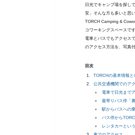
日光でキャンプ場を探し
安」そんな方も多いと思
TORCH Camping &
コワーキングスペースで
電車とバスでもアクセスで
のアクセス方法を、写真
目次
TORCHの基本情報
公共交通機関でのア
電車で日光まで
最寄りバス停「
駅からバスへの
バス停からTOR
レンタカーとい
車でのアクセス