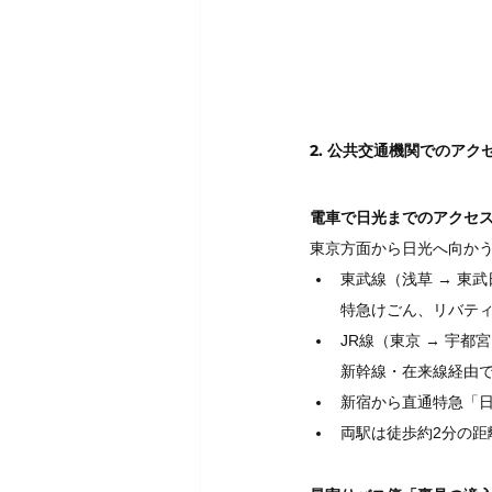
2. 公共交通機関でのアク
電車で日光までのアクセ
東京方面から日光へ向か
東武線（浅草 → 東
特急けごん、リバティ
JR線（東京 → 宇都宮
新幹線・在来線経由で
新宿から直通特急「日
両駅は徒歩約2分の距