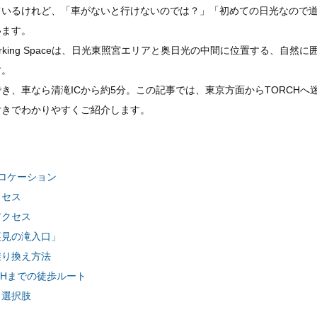
ているけれど、「車がないと行けないのでは？」「初めての日光なので
います。
 Coworking Spaceは、日光東照宮エリアと奥日光の中間に位置する、自
す。
き、車なら清滝ICから約5分。この記事では、東京方面からTORCHへ
付きでわかりやすくご紹介します。
とロケーション
クセス
アクセス
裏見の滝入口」
乗り換え方法
CHまでの徒歩ルート
う選択肢