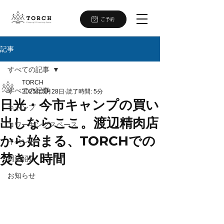
ご予約
記事
すべての記事
TORCH
すべての記事
2025年5月28日
読了時間: 5分
日光・今市キャンプの買い
キャンプ
出しならここ。渡辺精肉店
コワーキングスペース
から始まる、TORCHでの
イベント
焚き火時間
周辺紹介
お知らせ