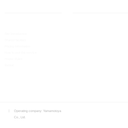
Regarding recruitment
Camping area
Coworking space
Camping area map
Workspace
Site Introduction
Shared facilities
Shared facilities
Regarding equipment
Pricing Information
Pricing Information
How to use the service
How to use the service
House Rules
Rental
© 2023-2026 
ion
Operating company: Yamamotoya
es
Co., Ltd.