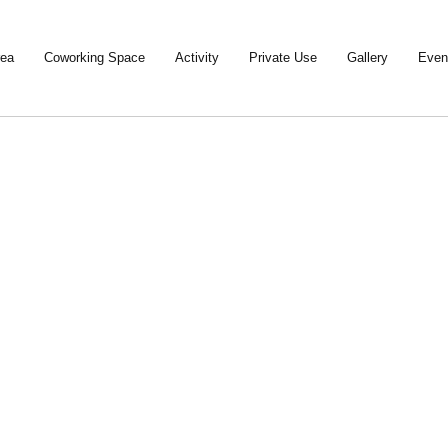
rea
Coworking Space
Activity
Private Use
Gallery
Event