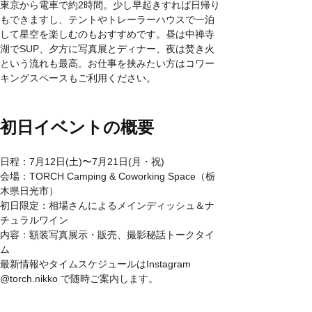
東京から電車で約2時間。少し早起きすれば日帰り
もできますし、テントやトレーラーハウスで一泊
して星空を楽しむのもおすすめです。昼は中禅寺
湖でSUP、夕方に写真展とディナー、夜は焚き火
という流れも最高。お仕事を挟みたい方はコワー
キングスペースもご利用ください。
初日イベントの概要
日程：7月12日(土)〜7月21日(月・祝)
会場：TORCH Camping & Coworking Space（栃
木県日光市）
初日限定：相場さんによるメインディッシュ＆ナ
チュラルワイン
内容：額装写真展示・販売、撮影秘話トークタイ
ム
最新情報やタイムスケジュールはInstagram 
@torch.nikko
 で随時ご案内します。